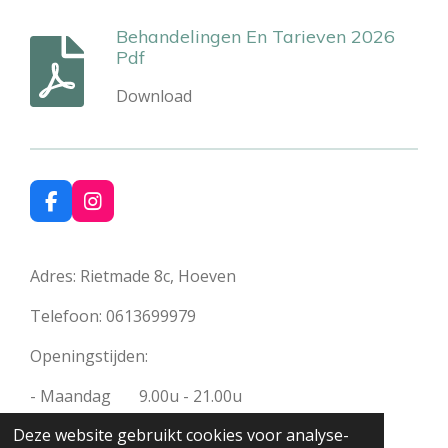
Behandelingen En Tarieven 2026
Pdf
Download
F
I
a
n
c
s
e
t
Adres: Rietmade 8c, Hoeven
b
a
o
g
Telefoon: 0613699979
o
r
k
a
Openingstijden:
m
- Maandag 9.00u - 21.00u
Deze website gebruikt cookies voor analyse-
- Woensdag 9.00u - 21.00u