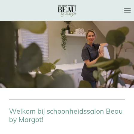
Ga
direct
naar
de
hoofdinhoud
Welkom bij schoonheidssalon Beau
by Margot!